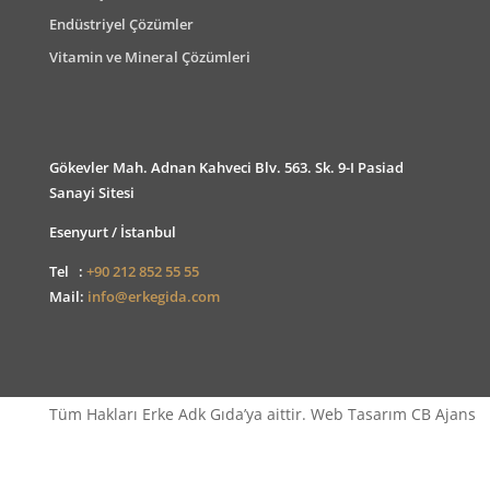
Endüstriyel Çözümler
Vitamin ve Mineral Çözümleri
Gökevler Mah. Adnan Kahveci Blv. 563. Sk. 9-I Pasiad
Sanayi Sitesi
Esenyurt / İstanbul
Tel :
+90 212 852 55 55
Mail:
info@erkegida.com
Tüm Hakları Erke Adk Gıda’ya aittir. Web Tasarım CB Ajans