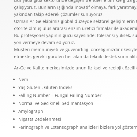
Dünyada gıda sektöründe değişen trendlerle birlikte gıda güv
çalışıyoruz. Bunların ışığında inovatif olmaya, fark yaratmaya
yakından takip ederek çözümler sunuyoruz.
Uzman Ar-Ge ekibimiz global düzeyde sektörel gelişimlerin 
otorite olmuş uluslararası enzim üretici firmalar ile akademik
Bu profesyonel yapının gücü sayesinde; toleransı yüksek, sürd
yön vermeye devam ediyoruz.
Müşteri memnuniyeti ve güvenirliliği önceliğimizdir ilkesiyle
etmekte, gerekli görülen her alan da teknik destek sunmakta
Ar-Ge ve Kalite merkezimizde unun fiziksel ve reolojik özelli
Nem
Yaş Gluten , Gluten Indeks
Falling Number – Fungal Falling Number
Normal ve Gecikmeli Sedimantasyon
Amylograph
Nişasta Zedelenmesi
Farinograph ve Extensograph analizleri bizlere yol göster