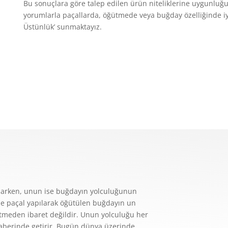
Bu sonuçlara göre talep edilen ürün niteliklerine uygunluğu
yorumlarla paçallarda, öğütmede veya buğday özelliğinde iyile
Üstünlük’ sunmaktayız.
larken, unun ise buğdayın yolculuğunun
de paçal yapılarak öğütülen buğdayın un
tmeden ibaret değildir. Unun yolculuğu her
eraberinde getirir. Bugün dünya üzerinde