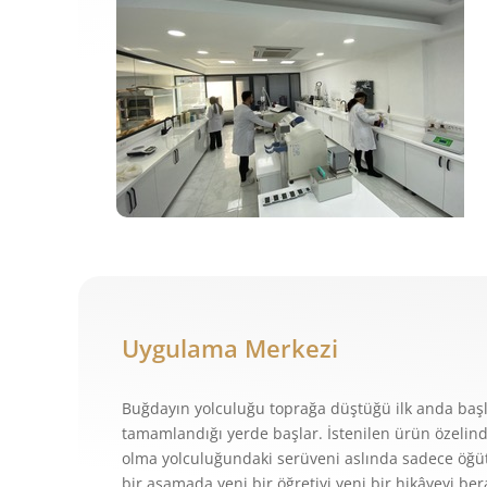
Uygulama Merkezi
Buğdayın yolculuğu toprağa düştüğü ilk anda baş
tamamlandığı yerde başlar. İstenilen ürün özelin
olma yolculuğundaki serüveni aslında sadece öğü
bir aşamada yeni bir öğretiyi yeni bir hikâyeyi b