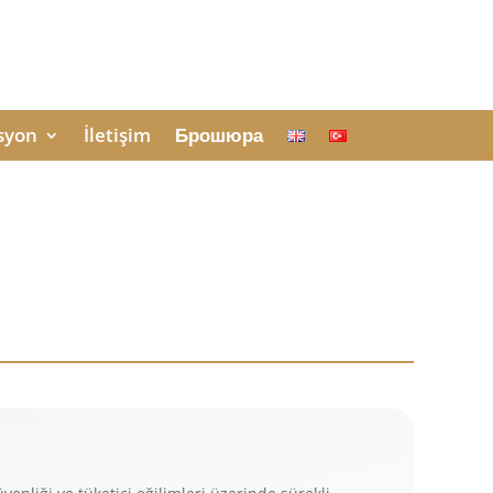
syon
İletişim
Брошюра