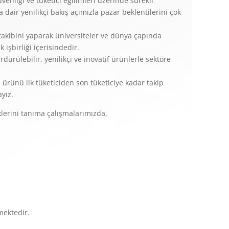
enliği ve tüketici eğilimleri üzerinde sürekli
 dair yenilikçi bakış açımızla pazar beklentilerini çok
takibini yaparak üniversiteler ve dünya çapında
 işbirliği içerisindedir.
ürülebilir, yenilikçi ve inovatif ürünlerle sektöre
 ürünü ilk tüketiciden son tüketiciye kadar takip
yız.
klerini tanıma çalışmalarımızda,
mektedir.